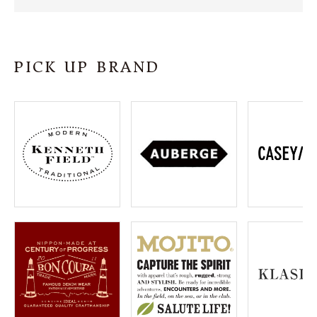
SHOP
INFORMATION
PICK UP BRAND
ご利用ガイド
プライバシーポリシー
特定商取引法について
お問い合わせ
OFFICIAL WEB SITE
ACCOUNT MENU
ようこそ ゲスト 様
meeting_room
person
ログイン
会員登録