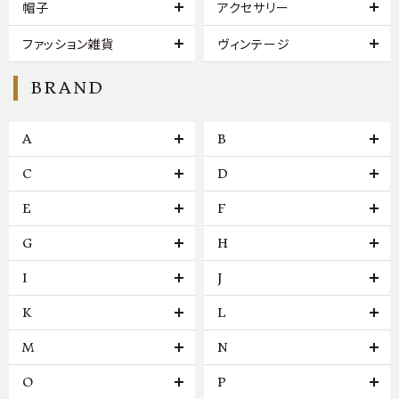
帽子
アクセサリー
ファッション雑貨
ヴィンテージ
BRAND
A
B
C
D
E
F
G
H
I
J
K
L
M
N
O
P