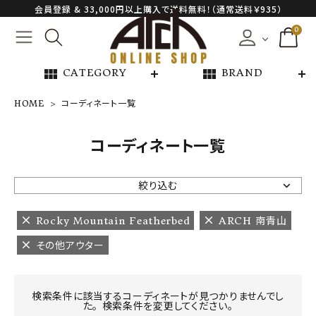
会員登録 & 33,000円以上購入で送料無料！（通常送料￥935）
0
view_module
view_module
CATEGORY
BRAND
HOME
コーディネート一覧
NEW ARRIVAL
コーディネート一覧
ARCH EXCLUSIVE
絞り込む
BRAND
Rocky Mountain Featherbed
ARCH 南青山
その他アウター
CATEGORY
CONTENTS
検索条件に該当するコーディネートが見つかりませんでし
た。 検索条件を変更してください。