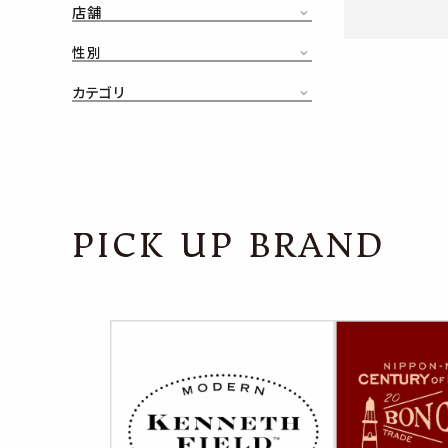
店舗
CONTENTS
ア
性別
SHOP
カテゴリ
INFORMATION
アナ
ご利用ガイド
プライバシーポリシー
PICK UP BRAND
特定商取引法について
お問い合わせ
OFFICIAL WEB SITE
ACCOUNT MENU
ようこそ ゲスト 様
meeting_room
person
ログイン
会員登録