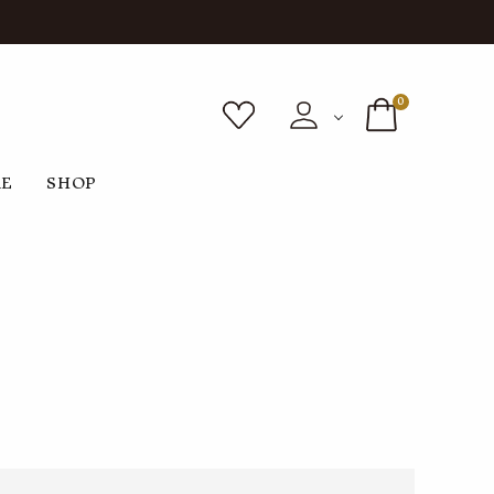
0
RE
SHOP
ボトムス
シューズ
バッグ
F
G
H
I
ヴィンテージ
O
P
R
S