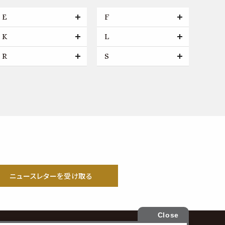
E
F
K
L
R
S
ニュースレターを受け取る