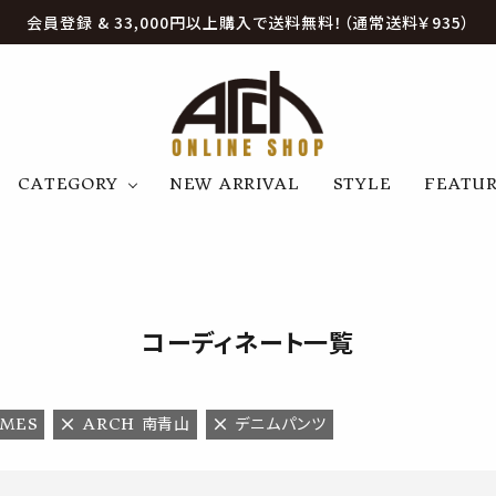
会員登録 & 33,000円以上購入で送料無料！（通常送料￥935）
CATEGORY
NEW ARRIVAL
STYLE
FEATU
アウター
ジャケット
トップス
B
C
D
E
帽子
アクセサリー
ファッション雑貨
K
L
M
N
コーディネート一覧
U
W
etc
AMES
ARCH 南青山
デニムパンツ