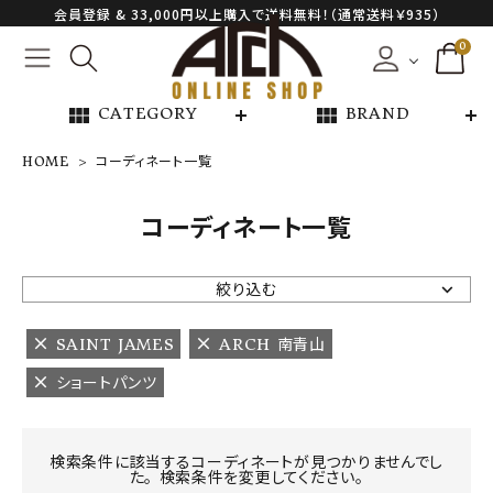
会員登録 & 33,000円以上購入で送料無料！（通常送料￥935）
0
view_module
view_module
CATEGORY
BRAND
HOME
コーディネート一覧
NEW ARRIVAL
コーディネート一覧
ARCH EXCLUSIVE
絞り込む
BRAND
SAINT JAMES
ARCH 南青山
ショートパンツ
CATEGORY
CONTENTS
検索条件に該当するコーディネートが見つかりませんでし
た。 検索条件を変更してください。