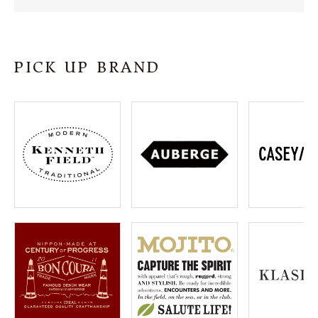
SHOP
INFORMATION
PICK UP BRAND
ご利用ガイド
プライバシーポリシー
特定商取引法について
お問い合わせ
OFFICIAL WEB SITE
ACCOUNT MENU
ようこそ ゲスト 様
meeting_room
person
ログイン
会員登録