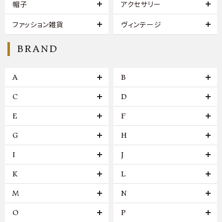
帽子
アクセサリー
ファッション雑貨
ヴィンテージ
BRAND
A
B
C
D
E
F
G
H
I
J
K
L
M
N
O
P