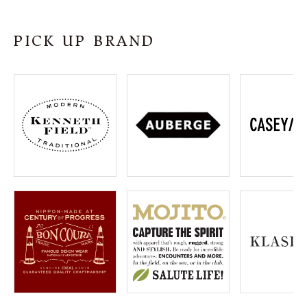
SHOP
PICK UP BRAND
INFORMATION
ご利用ガイド
プライバシーポリシー
特定商取引法について
お問い合わせ
OFFICIAL WEB SITE
ACCOUNT MENU
ようこそ ゲスト 様
meeting_room
person
ログイン
会員登録