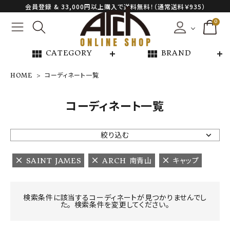
会員登録 & 33,000円以上購入で送料無料！（通常送料￥935）
0
view_module
view_module
CATEGORY
BRAND
HOME
コーディネート一覧
NEW ARRIVAL
コーディネート一覧
ARCH EXCLUSIVE
絞り込む
BRAND
SAINT JAMES
ARCH 南青山
キャップ
CATEGORY
検索条件に該当するコーディネートが見つかりませんでし
た。 検索条件を変更してください。
CONTENTS