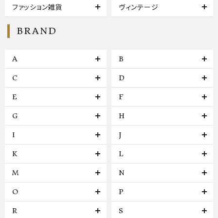
ファッション雑貨
ヴィンテージ
BRAND
A
B
C
D
E
F
G
H
I
J
K
L
M
N
O
P
R
S