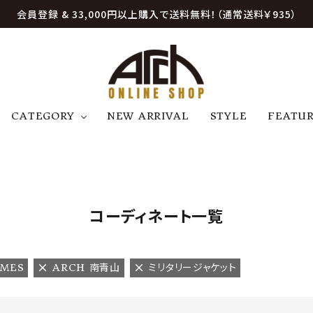
会員登録 & 33,000円以上購入で送料無料！（通常送料￥935）
CATEGORY
NEW ARRIVAL
STYLE
FEATU
アウター
ジャケット
トップス
B
C
D
E
帽子
アクセサリー
ファッション雑貨
K
L
M
N
コーディネート一覧
U
W
etc
AMES
ARCH 南青山
ミリタリージャケット