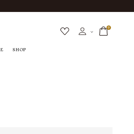
0
RE
SHOP
ボトムス
シューズ
バッグ
F
G
H
I
ヴィンテージ
O
P
R
S