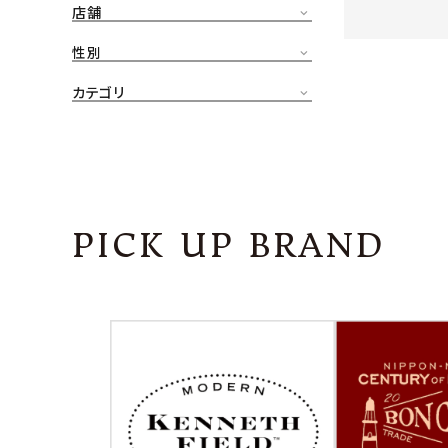
店舗
CONTENTS
ア
性別
SHOP
カテゴリ
INFORMATION
アナ
ご利用ガイド
プライバシーポリシー
PICK UP BRAND
特定商取引法について
お問い合わせ
OFFICIAL WEB SITE
ACCOUNT MENU
ようこそ ゲスト 様
meeting_room
person
ログイン
会員登録