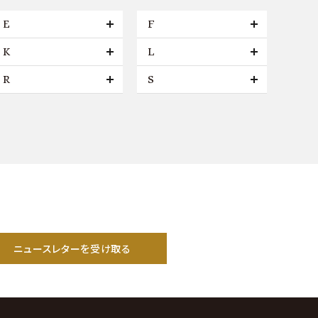
E
F
K
L
R
S
ニュースレターを受け取る