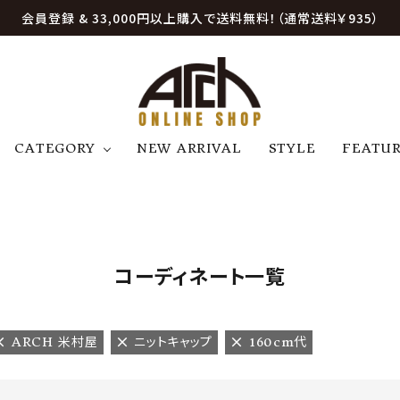
会員登録 & 33,000円以上購入で送料無料！（通常送料￥935）
CATEGORY
NEW ARRIVAL
STYLE
FEATU
アウター
ジャケット
トップス
B
C
D
E
帽子
アクセサリー
ファッション雑貨
K
L
M
N
コーディネート一覧
U
W
etc
ARCH 米村屋
ニットキャップ
160cm代