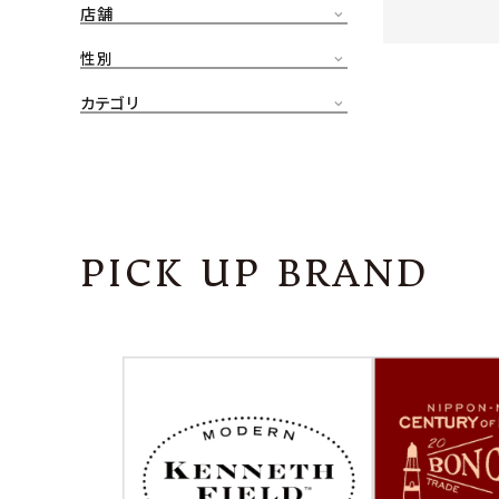
店舗
CONTENTS
ア
性別
SHOP
カテゴリ
INFORMATION
アナ
ご利用ガイド
プライバシーポリシー
PICK UP BRAND
特定商取引法について
お問い合わせ
OFFICIAL WEB SITE
ACCOUNT MENU
ようこそ ゲスト 様
meeting_room
person
ログイン
会員登録