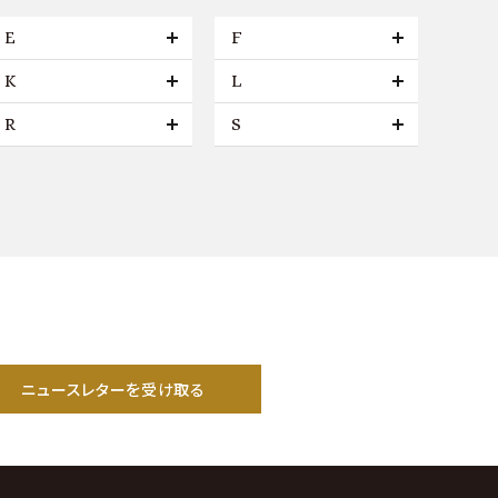
E
F
K
L
R
S
ニュースレターを受け取る