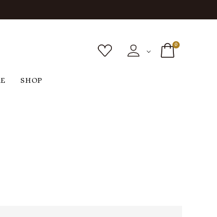
0
RE
SHOP
ボトムス
シューズ
バッグ
F
G
H
I
ヴィンテージ
O
P
R
S