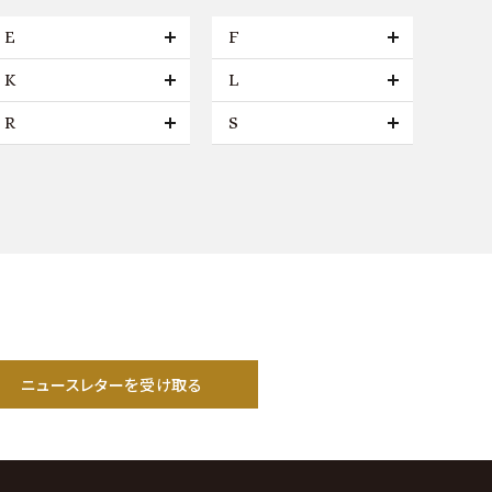
E
F
K
L
R
S
ニュースレターを受け取る