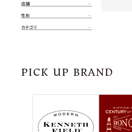
店舗
CONTENTS
ア
性別
SHOP
カテゴリ
INFORMATION
アナ
ご利用ガイド
プライバシーポリシー
PICK UP BRAND
特定商取引法について
お問い合わせ
OFFICIAL WEB SITE
ACCOUNT MENU
ようこそ ゲスト 様
meeting_room
person
ログイン
会員登録