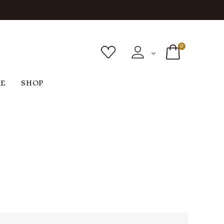
0
RE
SHOP
ボトムス
シューズ
バッグ
F
G
H
I
ヴィンテージ
O
P
R
S