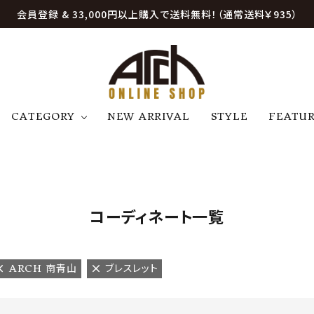
会員登録 & 33,000円以上購入で送料無料！（通常送料￥935）
CATEGORY
NEW ARRIVAL
STYLE
FEATU
アウター
ジャケット
トップス
B
C
D
E
帽子
アクセサリー
ファッション雑貨
K
L
M
N
コーディネート一覧
U
W
etc
ARCH 南青山
ブレスレット