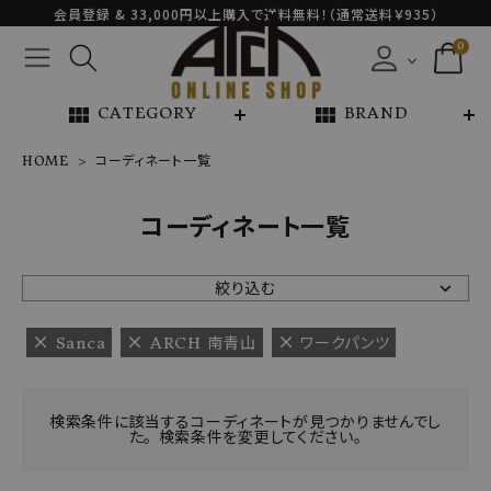
会員登録 & 33,000円以上購入で送料無料！（通常送料￥935）
0
view_module
view_module
CATEGORY
BRAND
HOME
コーディネート一覧
NEW ARRIVAL
コーディネート一覧
ARCH EXCLUSIVE
絞り込む
BRAND
Sanca
ARCH 南青山
ワークパンツ
CATEGORY
検索条件に該当するコーディネートが見つかりませんでし
た。 検索条件を変更してください。
CONTENTS