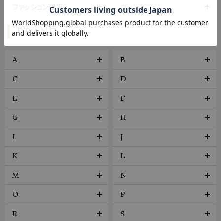
ファッション雑貨
ヴィンテージ
BRAND
A
B
C
D
E
F
G
H
I
J
K
L
M
N
O
P
R
S