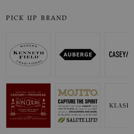
SHOP
PICK UP BRAND
INFORMATION
ご利用ガイド
プライバシーポリシー
特定商取引法について
お問い合わせ
OFFICIAL WEB SITE
ACCOUNT MENU
ようこそ ゲスト 様
meeting_room
person
ログイン
会員登録