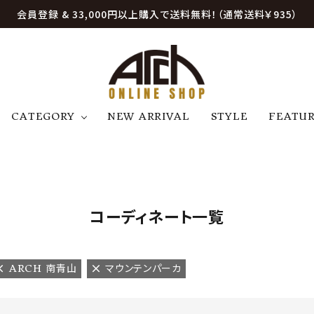
会員登録 & 33,000円以上購入で送料無料！（通常送料￥935）
CATEGORY
NEW ARRIVAL
STYLE
FEATU
アウター
ジャケット
トップス
B
C
D
E
帽子
アクセサリー
ファッション雑貨
K
L
M
N
コーディネート一覧
U
W
etc
ARCH 南青山
マウンテンパーカ