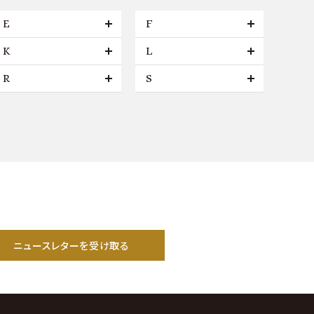
E
F
K
L
R
S
ニュースレターを受け取る