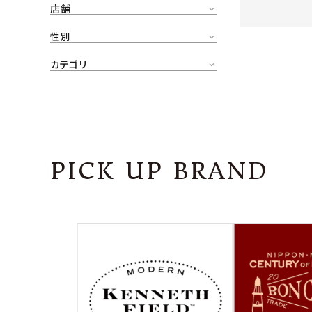
店舗
CONTENTS
ア
性別
SHOP
カテゴリ
INFORMATION
アナ
ご利用ガイド
プライバシーポリシー
PICK UP BRAND
特定商取引法について
お問い合わせ
OFFICIAL WEB SITE
ACCOUNT MENU
ようこそ ゲスト 様
meeting_room
person
ログイン
会員登録