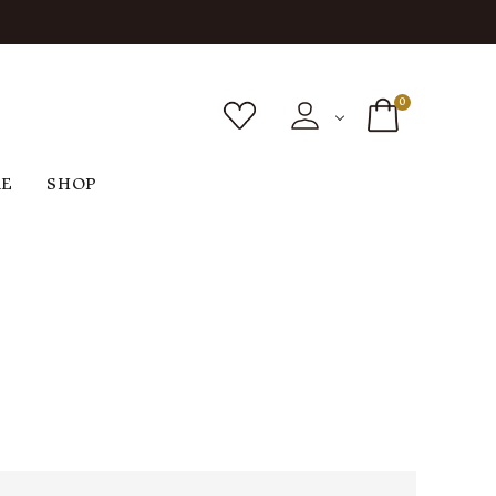
0
RE
SHOP
ボトムス
シューズ
バッグ
F
G
H
I
ヴィンテージ
O
P
R
S