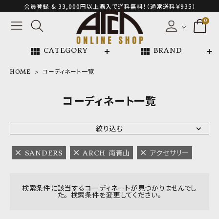
会員登録 & 33,000円以上購入で送料無料！（通常送料￥935）
0
view_module
view_module
CATEGORY
BRAND
HOME
コーディネート一覧
NEW ARRIVAL
コーディネート一覧
ARCH EXCLUSIVE
絞り込む
BRAND
SANDERS
ARCH 南青山
アクセサリー
CATEGORY
検索条件に該当するコーディネートが見つかりませんでし
た。 検索条件を変更してください。
CONTENTS