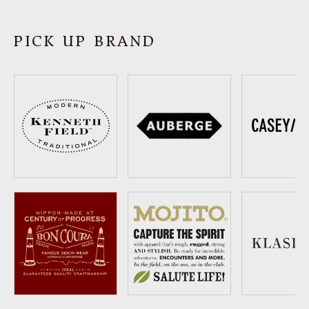
SHOP
PICK UP BRAND
INFORMATION
ご利用ガイド
プライバシーポリシー
特定商取引法について
お問い合わせ
OFFICIAL WEB SITE
ACCOUNT MENU
ようこそ ゲスト 様
meeting_room
person
ログイン
会員登録