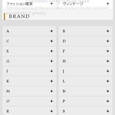
ファッション雑貨
ヴィンテージ
BRAND
A
B
C
D
E
F
G
H
I
J
K
L
M
N
O
P
R
S