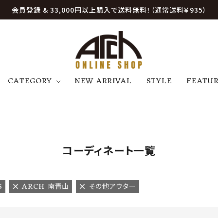
会員登録 & 33,000円以上購入で送料無料！（通常送料￥935）
CATEGORY
NEW ARRIVAL
STYLE
FEATU
アウター
ジャケット
トップス
B
C
D
E
帽子
アクセサリー
ファッション雑貨
K
L
M
N
コーディネート一覧
U
W
etc
S
ARCH 南青山
その他アウター