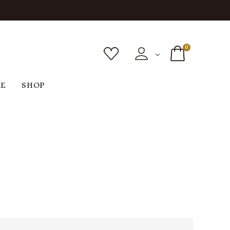
0
RE
SHOP
ボトムス
シューズ
バッグ
F
G
H
I
ヴィンテージ
O
P
R
S