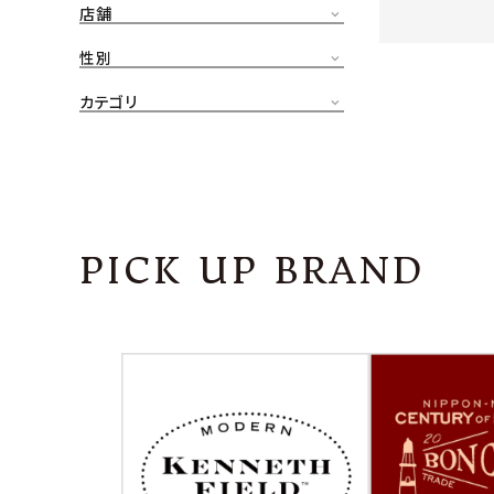
店舗
CONTENTS
ア
性別
SHOP
カテゴリ
INFORMATION
アナ
ご利用ガイド
プライバシーポリシー
PICK UP BRAND
特定商取引法について
お問い合わせ
OFFICIAL WEB SITE
ACCOUNT MENU
ようこそ ゲスト 様
meeting_room
person
ログイン
会員登録