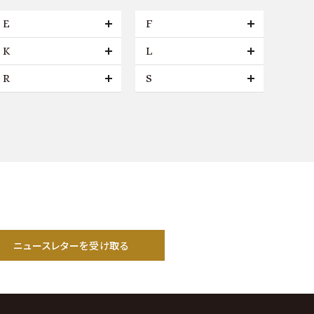
E
F
K
L
R
S
ニュースレターを受け取る