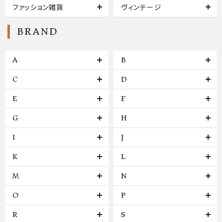
ファッション雑貨
ヴィンテージ
BRAND
A
B
C
D
E
F
G
H
I
J
K
L
M
N
O
P
R
S