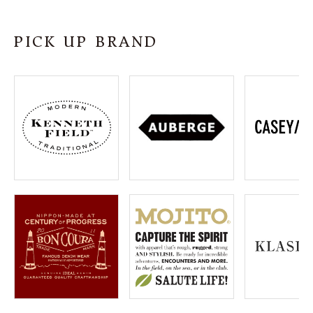
SHOP
PICK UP BRAND
INFORMATION
ご利用ガイド
プライバシーポリシー
特定商取引法について
お問い合わせ
OFFICIAL WEB SITE
ACCOUNT MENU
ようこそ ゲスト 様
meeting_room
person
ログイン
会員登録