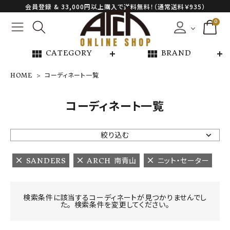
会員登録 & 33,000円以上購入で送料無料！（通常送料￥935）
0
view_module
view_module
CATEGORY
BRAND
HOME
コーディネート一覧
NEW ARRIVAL
コーディネート一覧
ARCH EXCLUSIVE
絞り込む
BRAND
SANDERS
ARCH 南青山
ニット・セーター
CATEGORY
検索条件に該当するコーディネートが見つかりませんでし
た。 検索条件を変更してください。
CONTENTS