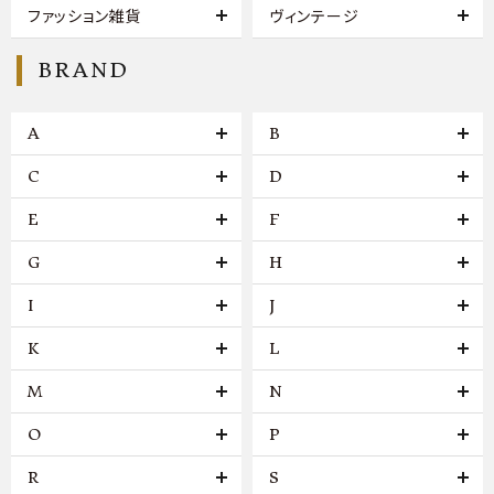
ファッション雑貨
ヴィンテージ
BRAND
A
B
C
D
E
F
G
H
I
J
K
L
M
N
O
P
R
S