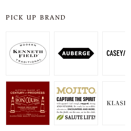
SHOP
PICK UP BRAND
INFORMATION
ご利用ガイド
プライバシーポリシー
特定商取引法について
お問い合わせ
OFFICIAL WEB SITE
ACCOUNT MENU
ようこそ ゲスト 様
meeting_room
person
ログイン
会員登録