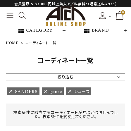
会員登録 & 33,000円以上購入で送料無料！（通常送料￥935）
0
view_module
view_module
CATEGORY
BRAND
HOME
コーディネート一覧
NEW ARRIVAL
コーディネート一覧
ARCH EXCLUSIVE
絞り込む
BRAND
SANDERS
genre
シューズ
CATEGORY
検索条件に該当するコーディネートが見つかりませんでし
た。 検索条件を変更してください。
CONTENTS