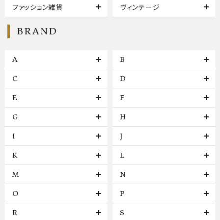
ファッション雑貨
ヴィンテージ
BRAND
A
B
C
D
E
F
G
H
I
J
K
L
M
N
O
P
R
S