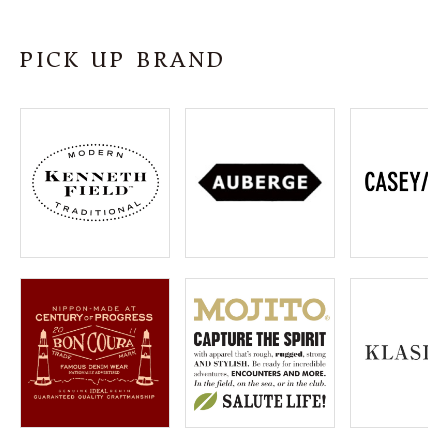
SHOP
PICK UP BRAND
INFORMATION
ご利用ガイド
プライバシーポリシー
特定商取引法について
お問い合わせ
OFFICIAL WEB SITE
ACCOUNT MENU
ようこそ ゲスト 様
meeting_room
person
ログイン
会員登録