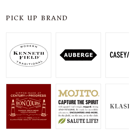
SHOP
PICK UP BRAND
INFORMATION
ご利用ガイド
プライバシーポリシー
特定商取引法について
お問い合わせ
OFFICIAL WEB SITE
ACCOUNT MENU
ようこそ ゲスト 様
meeting_room
person
ログイン
会員登録