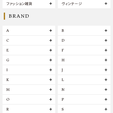
ファッション雑貨
ヴィンテージ
BRAND
A
B
C
D
E
F
G
H
I
J
K
L
M
N
O
P
R
S