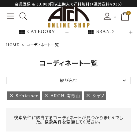
会員登録 & 33,000円以上購入で送料無料！（通常送料￥935）
0
view_module
view_module
CATEGORY
BRAND
HOME
コーディネート一覧
NEW ARRIVAL
コーディネート一覧
ARCH EXCLUSIVE
絞り込む
BRAND
Schiesser
ARCH 南青山
シャツ
CATEGORY
検索条件に該当するコーディネートが見つかりませんでし
た。 検索条件を変更してください。
CONTENTS