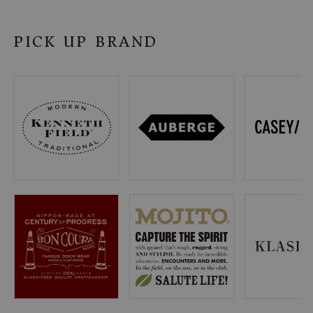
SHOP
PICK UP BRAND
INFORMATION
ご利用ガイド
プライバシーポリシー
特定商取引法について
お問い合わせ
OFFICIAL WEB SITE
ACCOUNT MENU
ようこそ ゲスト 様
meeting_room
person
ログイン
会員登録