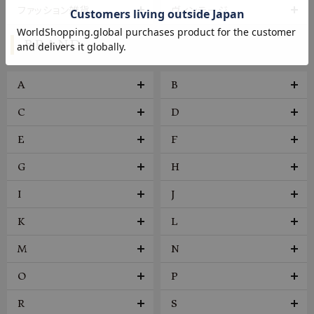
ファッション雑貨
ヴィンテージ
BRAND
A
B
C
D
E
F
G
H
I
J
K
L
M
N
O
P
R
S