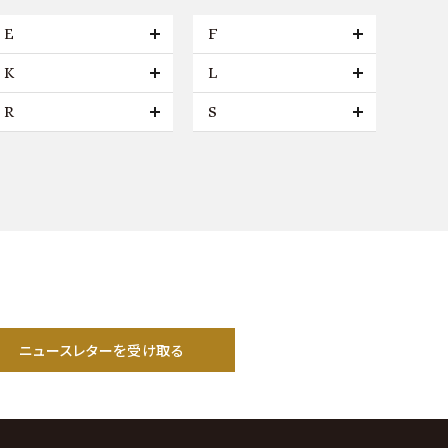
E
F
K
L
R
S
ニュースレターを受け取る