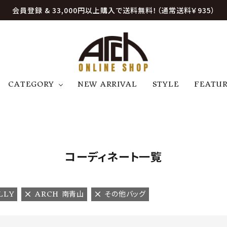
会員登録 & 33,000円以上購入で送料無料！（通常送料￥935）
CATEGORY
NEW ARRIVAL
STYLE
FEATU
アウター
ジャケット
トップス
B
C
D
E
帽子
アクセサリー
ファッション雑貨
K
L
M
N
コーディネート一覧
U
W
etc
ELLY
ARCH 南青山
その他バッグ