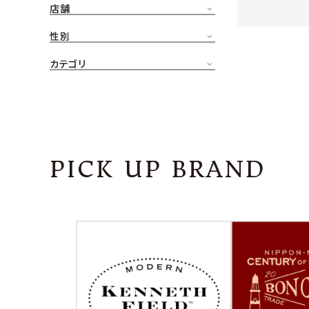
店舗
CONTENTS
ア
性別
SHOP
カテゴリ
INFORMATION
アナ
ご利用ガイド
プライバシーポリシー
PICK UP BRAND
特定商取引法について
お問い合わせ
OFFICIAL WEB SITE
ACCOUNT MENU
ようこそ ゲスト 様
meeting_room
person
ログイン
会員登録