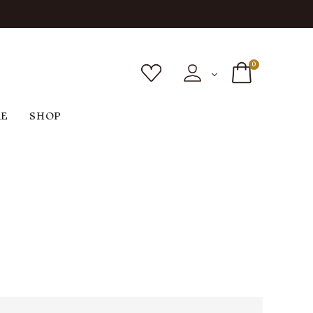
0
RE
SHOP
ボトムス
シューズ
バッグ
F
G
H
I
ヴィンテージ
O
P
R
S