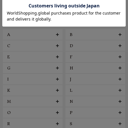
ファッション雑貨
ヴィンテージ
BRAND
A
B
C
D
E
F
G
H
I
J
K
L
M
N
O
P
R
S