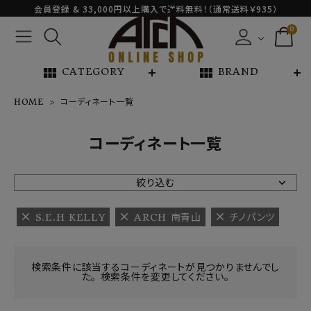
会員登録 & 33,000円以上購入で送料無料！（通常送料￥935）
0
view_module
view_module
CATEGORY
BRAND
HOME
コーディネート一覧
NEW ARRIVAL
コーディネート一覧
ARCH EXCLUSIVE
絞り込む
BRAND
S.E.H KELLY
ARCH 南青山
チノパンツ
CATEGORY
検索条件に該当するコーディネートが見つかりませんでし
た。 検索条件を変更してください。
CONTENTS