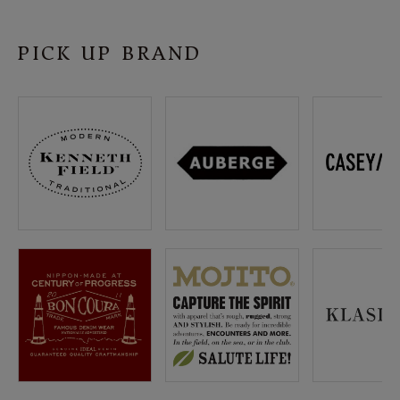
SHOP
PICK UP BRAND
INFORMATION
ご利用ガイド
プライバシーポリシー
特定商取引法について
お問い合わせ
OFFICIAL WEB SITE
ACCOUNT MENU
ようこそ ゲスト 様
meeting_room
person
ログイン
会員登録