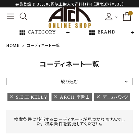
会員登録 & 33,000円以上購入で送料無料！（通常送料￥935）
0
view_module
view_module
CATEGORY
BRAND
HOME
コーディネート一覧
NEW ARRIVAL
コーディネート一覧
ARCH EXCLUSIVE
絞り込む
BRAND
S.E.H KELLY
ARCH 南青山
デニムパンツ
CATEGORY
検索条件に該当するコーディネートが見つかりませんでし
た。 検索条件を変更してください。
CONTENTS