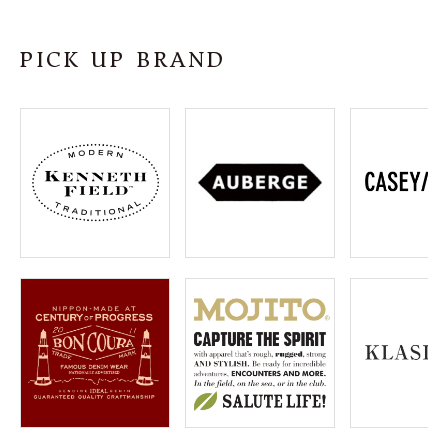
SHOP
PICK UP BRAND
INFORMATION
ご利用ガイド
プライバシーポリシー
特定商取引法について
お問い合わせ
OFFICIAL WEB SITE
ACCOUNT MENU
ようこそ ゲスト 様
meeting_room
person
ログイン
会員登録