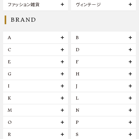
ファッション雑貨
ヴィンテージ
BRAND
A
B
C
D
E
F
G
H
I
J
K
L
M
N
O
P
R
S