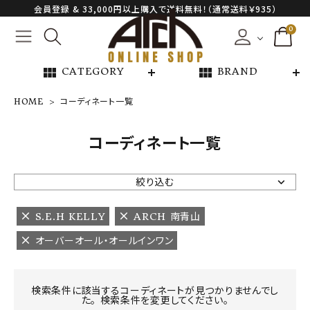
会員登録 & 33,000円以上購入で送料無料！（通常送料￥935）
0
view_module
view_module
CATEGORY
BRAND
HOME
コーディネート一覧
NEW ARRIVAL
コーディネート一覧
ARCH EXCLUSIVE
絞り込む
BRAND
S.E.H KELLY
ARCH 南青山
オーバーオール・オールインワン
CATEGORY
CONTENTS
検索条件に該当するコーディネートが見つかりませんでし
た。 検索条件を変更してください。