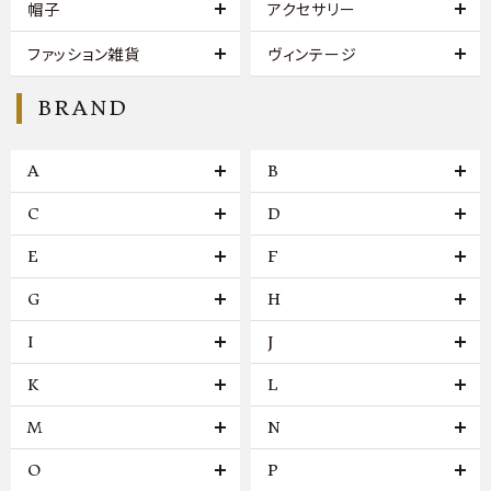
帽子
アクセサリー
ファッション雑貨
ヴィンテージ
BRAND
A
B
C
D
E
F
G
H
I
J
K
L
M
N
O
P