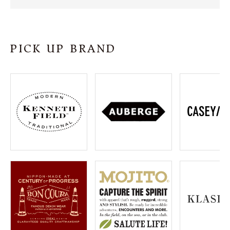
SHOP
INFORMATION
PICK UP BRAND
ご利用ガイド
プライバシーポリシー
特定商取引法について
お問い合わせ
OFFICIAL WEB SITE
ACCOUNT MENU
ようこそ ゲスト 様
meeting_room
person
ログイン
会員登録