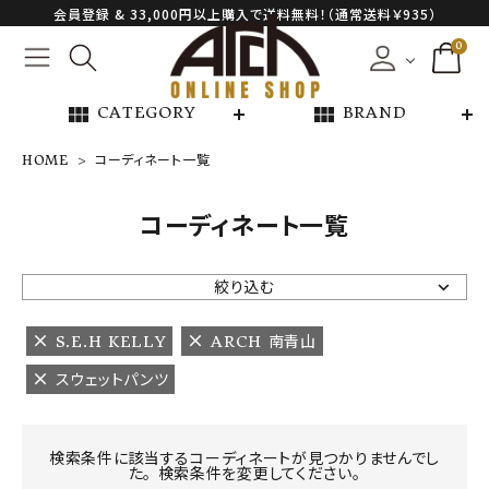
会員登録 & 33,000円以上購入で送料無料！（通常送料￥935）
0
view_module
view_module
CATEGORY
BRAND
HOME
コーディネート一覧
NEW ARRIVAL
コーディネート一覧
ARCH EXCLUSIVE
絞り込む
BRAND
S.E.H KELLY
ARCH 南青山
スウェットパンツ
CATEGORY
CONTENTS
検索条件に該当するコーディネートが見つかりませんでし
た。 検索条件を変更してください。