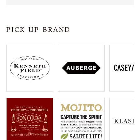
SHOP
INFORMATION
PICK UP BRAND
ご利用ガイド
プライバシーポリシー
特定商取引法について
お問い合わせ
OFFICIAL WEB SITE
ACCOUNT MENU
ようこそ ゲスト 様
meeting_room
person
ログイン
会員登録