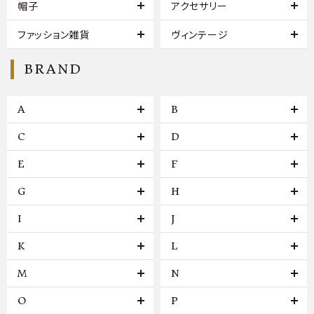
帽子
アクセサリー
ファッション雑貨
ヴィンテージ
BRAND
A
B
C
D
E
F
G
H
I
J
K
L
M
N
O
P