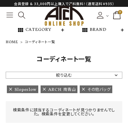
会員登録 & 33,000円以上購入で送料無料！（通常送料￥935）
0
view_module
view_module
CATEGORY
BRAND
HOME
コーディネート一覧
NEW ARRIVAL
コーディネート一覧
ARCH EXCLUSIVE
絞り込む
BRAND
Slopeslow
ARCH 南青山
その他バッグ
CATEGORY
検索条件に該当するコーディネートが見つかりませんでし
た。 検索条件を変更してください。
CONTENTS