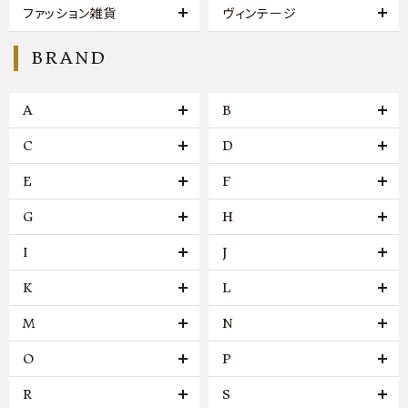
ファッション雑貨
ヴィンテージ
BRAND
A
B
C
D
E
F
G
H
I
J
K
L
M
N
O
P
R
S