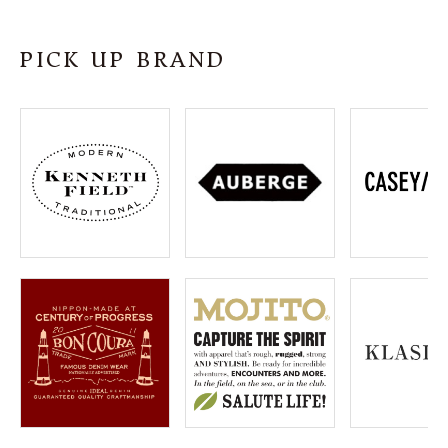
SHOP
PICK UP BRAND
INFORMATION
ご利用ガイド
プライバシーポリシー
特定商取引法について
お問い合わせ
OFFICIAL WEB SITE
ACCOUNT MENU
ようこそ ゲスト 様
meeting_room
person
ログイン
会員登録