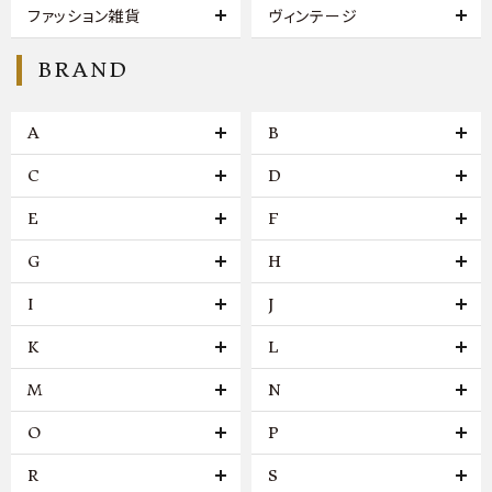
ファッション雑貨
ヴィンテージ
BRAND
A
B
C
D
E
F
G
H
I
J
K
L
M
N
O
P
R
S