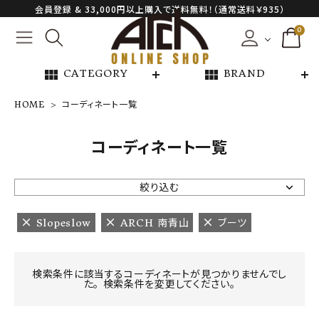
会員登録 & 33,000円以上購入で送料無料！（通常送料￥935）
0
view_module
view_module
CATEGORY
BRAND
HOME
コーディネート一覧
NEW ARRIVAL
コーディネート一覧
ARCH EXCLUSIVE
絞り込む
BRAND
Slopeslow
ARCH 南青山
ブーツ
CATEGORY
検索条件に該当するコーディネートが見つかりませんでし
た。 検索条件を変更してください。
CONTENTS