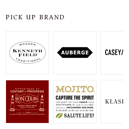
SHOP
PICK UP BRAND
INFORMATION
ご利用ガイド
プライバシーポリシー
特定商取引法について
お問い合わせ
OFFICIAL WEB SITE
ACCOUNT MENU
ようこそ ゲスト 様
meeting_room
person
ログイン
会員登録