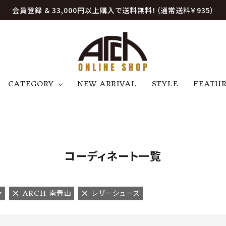
会員登録 & 33,000円以上購入で送料無料！（通常送料￥935）
CATEGORY
NEW ARRIVAL
STYLE
FEATU
アウター
ジャケット
トップス
B
C
D
E
帽子
アクセサリー
ファッション雑貨
K
L
M
N
コーディネート一覧
U
W
etc
w
ARCH 南青山
レザーシューズ