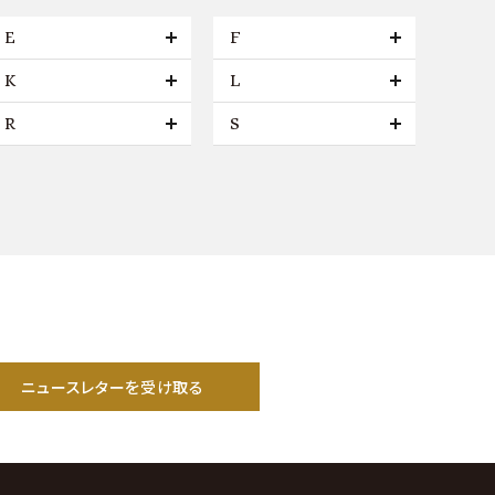
E
F
K
L
R
S
ニュースレターを受け取る