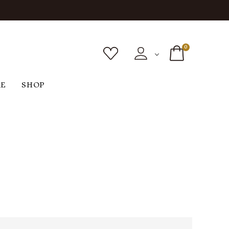
0
RE
SHOP
ボトムス
シューズ
バッグ
F
G
H
I
ヴィンテージ
O
P
R
S