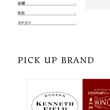
店舗
CONTENTS
ア
性別
SHOP
カテゴリ
INFORMATION
アナ
ご利用ガイド
プライバシーポリシー
PICK UP BRAND
特定商取引法について
お問い合わせ
OFFICIAL WEB SITE
ACCOUNT MENU
ようこそ ゲスト 様
meeting_room
person
ログイン
会員登録