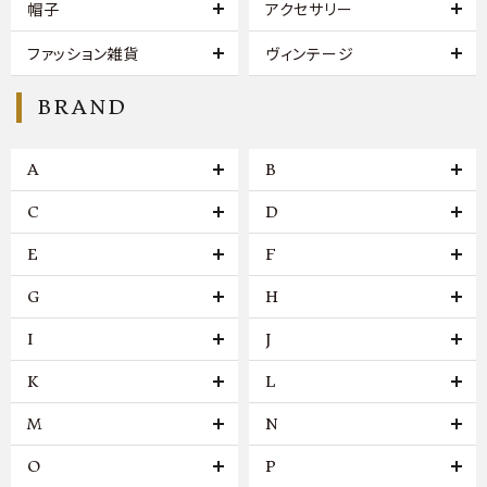
帽子
アクセサリー
ファッション雑貨
ヴィンテージ
BRAND
A
B
C
D
E
F
G
H
I
J
K
L
M
N
O
P