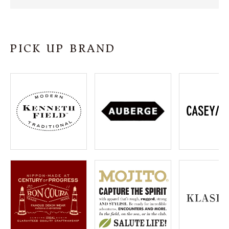
SHOP
INFORMATION
PICK UP BRAND
ご利用ガイド
プライバシーポリシー
特定商取引法について
お問い合わせ
OFFICIAL WEB SITE
ACCOUNT MENU
ようこそ ゲスト 様
meeting_room
person
ログイン
会員登録