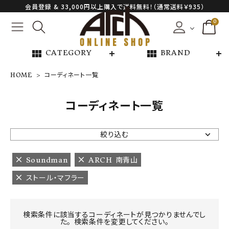
会員登録 & 33,000円以上購入で送料無料！（通常送料￥935）
0
view_module
view_module
CATEGORY
BRAND
HOME
コーディネート一覧
NEW ARRIVAL
コーディネート一覧
ARCH EXCLUSIVE
絞り込む
BRAND
Soundman
ARCH 南青山
ストール・マフラー
CATEGORY
CONTENTS
検索条件に該当するコーディネートが見つかりませんでし
た。 検索条件を変更してください。