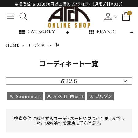
会員登録 & 33,000円以上購入で送料無料！（通常送料￥935）
0
view_module
view_module
CATEGORY
BRAND
HOME
コーディネート一覧
NEW ARRIVAL
コーディネート一覧
ARCH EXCLUSIVE
絞り込む
BRAND
Soundman
ARCH 南青山
ブルゾン
CATEGORY
検索条件に該当するコーディネートが見つかりませんでし
た。 検索条件を変更してください。
CONTENTS