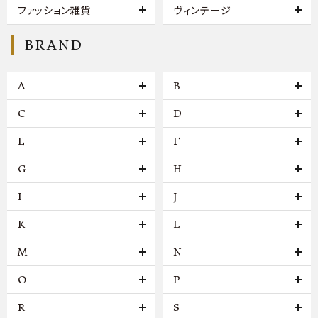
ファッション雑貨
ヴィンテージ
BRAND
A
B
C
D
E
F
G
H
I
J
K
L
M
N
O
P
R
S