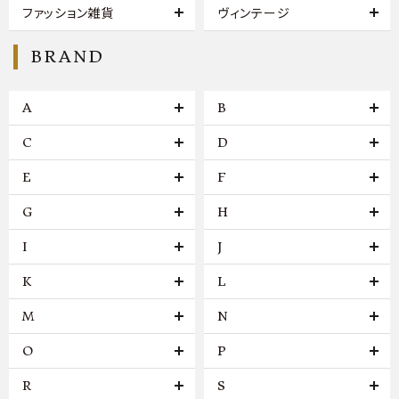
ファッション雑貨
ヴィンテージ
BRAND
A
B
C
D
E
F
G
H
I
J
K
L
M
N
O
P
R
S