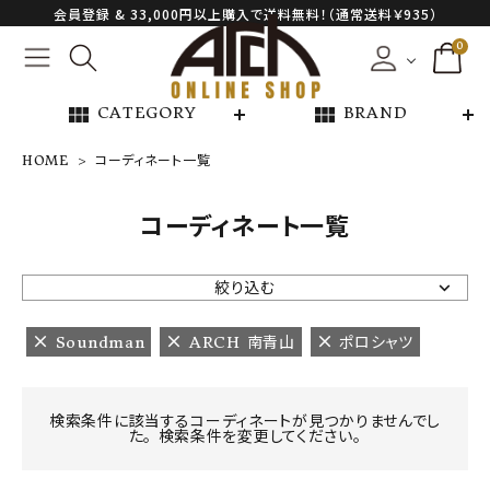
会員登録 & 33,000円以上購入で送料無料！（通常送料￥935）
0
view_module
view_module
CATEGORY
BRAND
HOME
コーディネート一覧
NEW ARRIVAL
コーディネート一覧
ARCH EXCLUSIVE
絞り込む
BRAND
Soundman
ARCH 南青山
ポロシャツ
CATEGORY
検索条件に該当するコーディネートが見つかりませんでし
た。 検索条件を変更してください。
CONTENTS