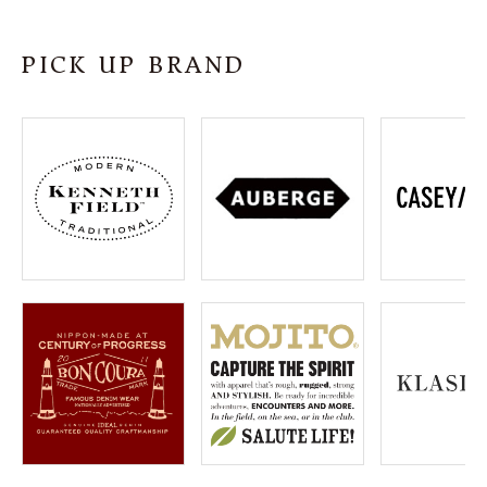
SHOP
PICK UP BRAND
INFORMATION
ご利用ガイド
プライバシーポリシー
特定商取引法について
お問い合わせ
OFFICIAL WEB SITE
ACCOUNT MENU
ようこそ ゲスト 様
meeting_room
person
ログイン
会員登録