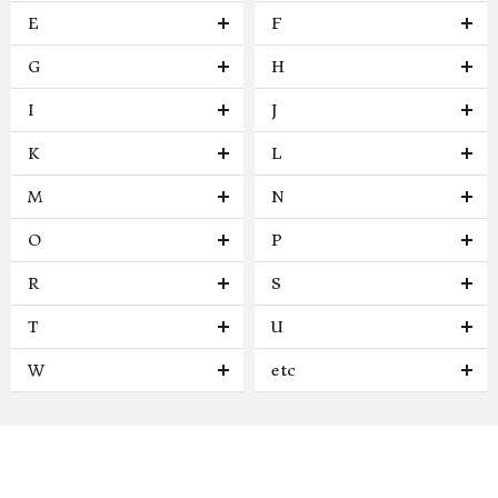
E
F
G
H
I
J
K
L
M
N
O
P
R
S
T
U
W
etc