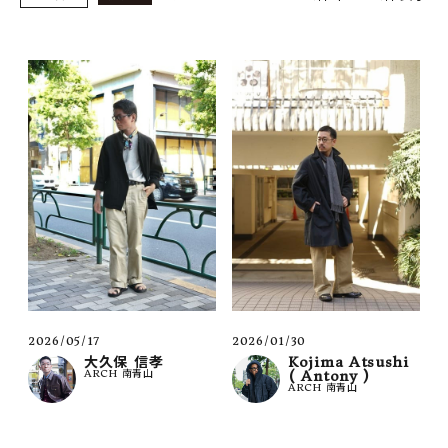
SHOP
INFORMATION
ご利用ガイド
プライバシーポリシー
特定商取引法について
お問い合わせ
OFFICIAL WEB SITE
ACCOUNT MENU
ようこそ ゲスト 様
2026/05/17
2026/01/30
大久保 信孝
Kojima Atsushi
ARCH 南青山
( Antony )
meeting_room
person
ログイン
会員登録
ARCH 南青山