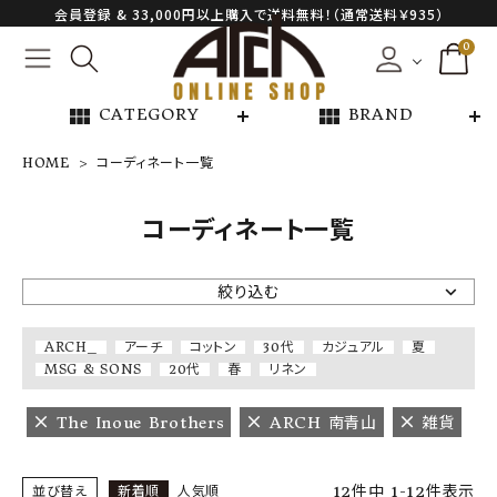
会員登録 & 33,000円以上購入で送料無料！（通常送料￥935）
0
view_module
view_module
CATEGORY
BRAND
HOME
コーディネート一覧
NEW ARRIVAL
コーディネート一覧
ARCH EXCLUSIVE
絞り込む
BRAND
ARCH_
アーチ
コットン
30代
カジュアル
夏
MSG & SONS
20代
春
リネン
CATEGORY
The Inoue Brothers
ARCH 南青山
雑貨
CONTENTS
12
件中
1
-
12
件表示
並び替え
新着順
人気順