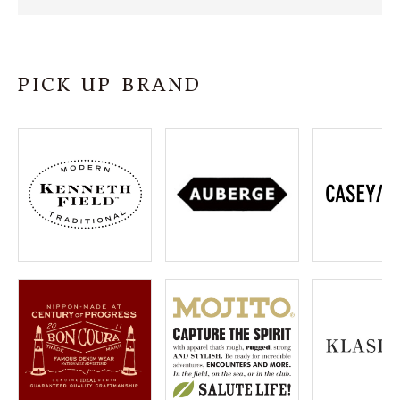
SHOP
INFORMATION
PICK UP BRAND
ご利用ガイド
プライバシーポリシー
特定商取引法について
お問い合わせ
OFFICIAL WEB SITE
ACCOUNT MENU
ようこそ ゲスト 様
meeting_room
person
ログイン
会員登録