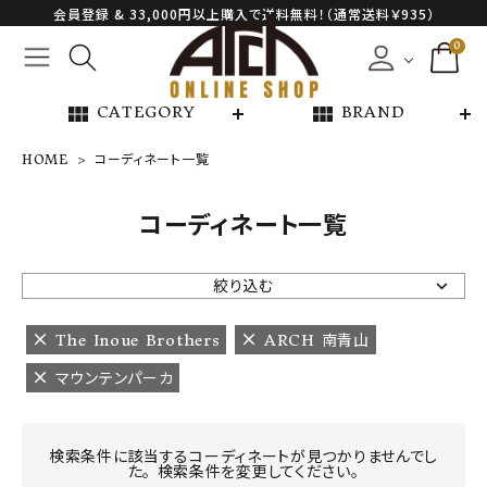
会員登録 & 33,000円以上購入で送料無料！（通常送料￥935）
0
view_module
view_module
CATEGORY
BRAND
HOME
コーディネート一覧
NEW ARRIVAL
コーディネート一覧
ARCH EXCLUSIVE
絞り込む
BRAND
The Inoue Brothers
ARCH 南青山
マウンテンパーカ
CATEGORY
CONTENTS
検索条件に該当するコーディネートが見つかりませんでし
た。 検索条件を変更してください。