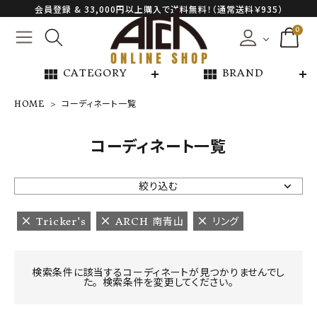
会員登録 & 33,000円以上購入で送料無料！（通常送料￥935）
0
view_module
view_module
CATEGORY
BRAND
HOME
コーディネート一覧
NEW ARRIVAL
コーディネート一覧
ARCH EXCLUSIVE
絞り込む
BRAND
Tricker's
ARCH 南青山
リング
CATEGORY
検索条件に該当するコーディネートが見つかりませんでし
た。 検索条件を変更してください。
CONTENTS