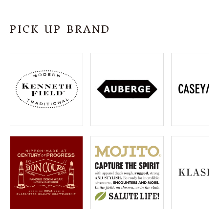
SHOP
PICK UP BRAND
INFORMATION
ご利用ガイド
プライバシーポリシー
特定商取引法について
お問い合わせ
OFFICIAL WEB SITE
ACCOUNT MENU
ようこそ ゲスト 様
meeting_room
person
ログイン
会員登録