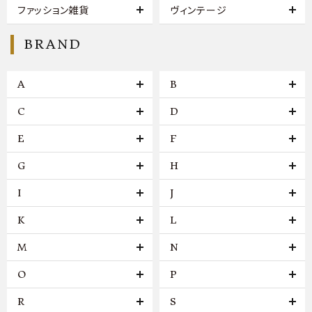
ファッション雑貨
ヴィンテージ
BRAND
A
B
C
D
E
F
G
H
I
J
K
L
M
N
O
P
R
S