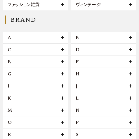
ファッション雑貨
ヴィンテージ
BRAND
A
B
C
D
E
F
G
H
I
J
K
L
M
N
O
P
R
S