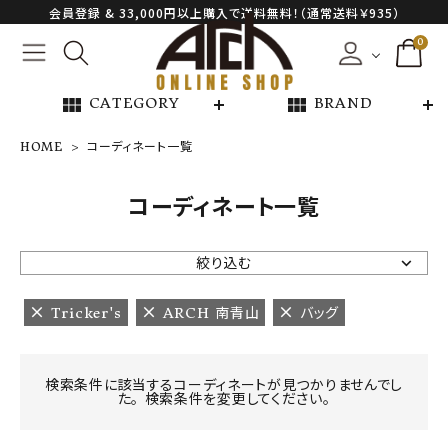
会員登録 & 33,000円以上購入で送料無料！（通常送料￥935）
0
view_module
view_module
CATEGORY
BRAND
HOME
コーディネート一覧
NEW ARRIVAL
コーディネート一覧
ARCH EXCLUSIVE
絞り込む
BRAND
Tricker's
ARCH 南青山
バッグ
CATEGORY
検索条件に該当するコーディネートが見つかりませんでし
た。 検索条件を変更してください。
CONTENTS