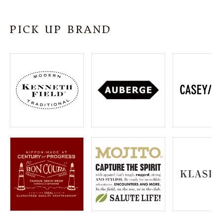
SHOP
PICK UP BRAND
INFORMATION
ご利用ガイド
プライバシーポリシー
特定商取引法について
お問い合わせ
OFFICIAL WEB SITE
ACCOUNT MENU
ようこそ ゲスト 様
meeting_room
person
ログイン
会員登録