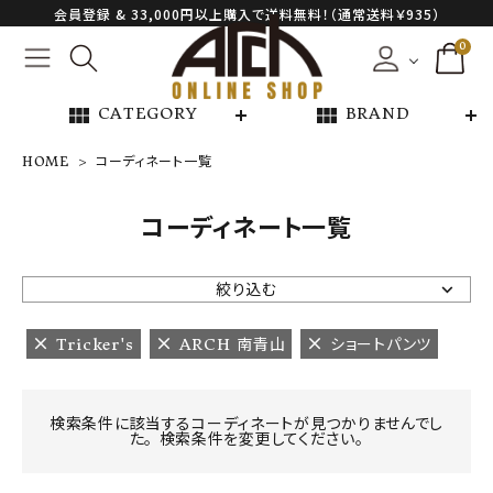
会員登録 & 33,000円以上購入で送料無料！（通常送料￥935）
0
view_module
view_module
CATEGORY
BRAND
HOME
コーディネート一覧
NEW ARRIVAL
コーディネート一覧
ARCH EXCLUSIVE
絞り込む
BRAND
Tricker's
ARCH 南青山
ショートパンツ
CATEGORY
検索条件に該当するコーディネートが見つかりませんでし
た。 検索条件を変更してください。
CONTENTS