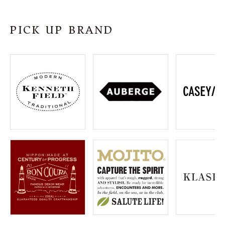
SHOP
PICK UP BRAND
INFORMATION
ご利用ガイド
プライバシーポリシー
特定商取引法について
お問い合わせ
OFFICIAL WEB SITE
ACCOUNT MENU
ようこそ ゲスト 様
meeting_room
person
ログイン
会員登録