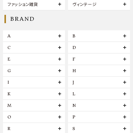
ファッション雑貨
ヴィンテージ
BRAND
A
B
C
D
E
F
G
H
I
J
K
L
M
N
O
P
R
S