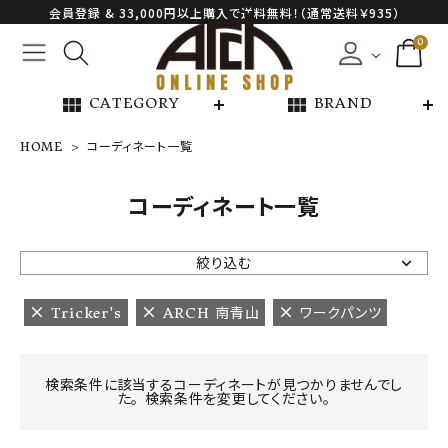
会員登録 & 33,000円以上購入で送料無料！（通常送料￥935）
0
view_module
view_module
CATEGORY
BRAND
HOME
コーディネート一覧
NEW ARRIVAL
コーディネート一覧
ARCH EXCLUSIVE
絞り込む
BRAND
Tricker's
ARCH 南青山
ワークパンツ
CATEGORY
検索条件に該当するコーディネートが見つかりませんでし
た。 検索条件を変更してください。
CONTENTS