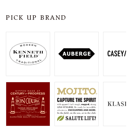
SHOP
PICK UP BRAND
INFORMATION
ご利用ガイド
プライバシーポリシー
特定商取引法について
お問い合わせ
OFFICIAL WEB SITE
ACCOUNT MENU
ようこそ ゲスト 様
meeting_room
person
ログイン
会員登録