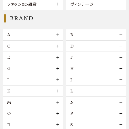
ファッション雑貨
ヴィンテージ
BRAND
A
B
C
D
E
F
G
H
I
J
K
L
M
N
O
P
R
S