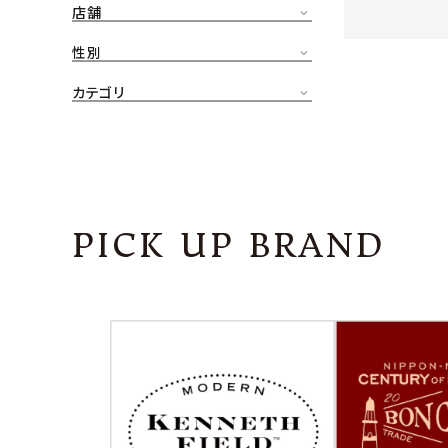
店舗
CONTENTS
ア
性別
SHOP
カテゴリ
INFORMATION
アナ
ご利用ガイド
プライバシーポリシー
PICK UP BRAND
特定商取引法について
お問い合わせ
OFFICIAL WEB SITE
ACCOUNT MENU
ようこそ ゲスト 様
meeting_room
person
ログイン
会員登録