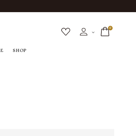
0
RE
SHOP
ボトムス
シューズ
バッグ
F
G
H
I
ヴィンテージ
O
P
R
S