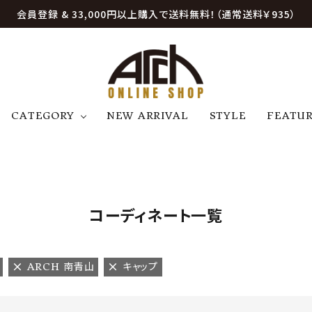
会員登録 & 33,000円以上購入で送料無料！（通常送料￥935）
CATEGORY
NEW ARRIVAL
STYLE
FEATU
アウター
ジャケット
トップス
B
C
D
E
帽子
アクセサリー
ファッション雑貨
K
L
M
N
コーディネート一覧
U
W
etc
ARCH 南青山
キャップ