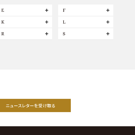
E
F
K
L
R
S
ニュースレターを受け取る