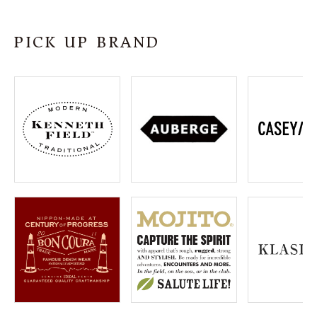
SHOP
PICK UP BRAND
INFORMATION
ご利用ガイド
プライバシーポリシー
特定商取引法について
お問い合わせ
OFFICIAL WEB SITE
ACCOUNT MENU
ようこそ ゲスト 様
meeting_room
person
ログイン
会員登録