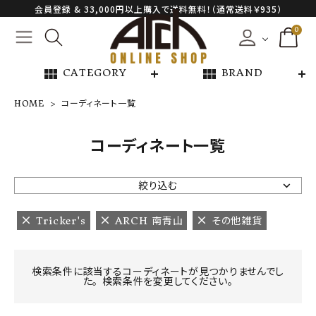
会員登録 & 33,000円以上購入で送料無料！（通常送料￥935）
0
view_module
view_module
CATEGORY
BRAND
HOME
コーディネート一覧
NEW ARRIVAL
コーディネート一覧
ARCH EXCLUSIVE
絞り込む
BRAND
Tricker's
ARCH 南青山
その他雑貨
CATEGORY
検索条件に該当するコーディネートが見つかりませんでし
た。 検索条件を変更してください。
CONTENTS