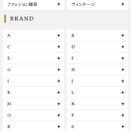
ファッション雑貨
ヴィンテージ
BRAND
A
B
C
D
E
F
G
H
I
J
K
L
M
N
O
P
R
S