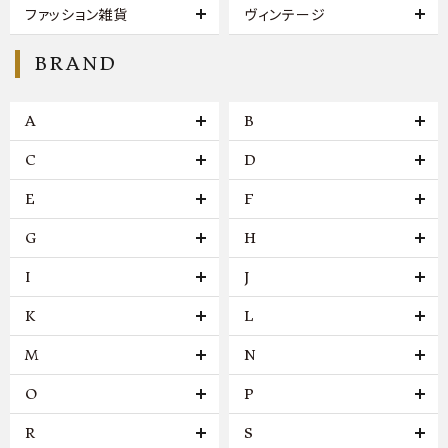
ファッション雑貨
ヴィンテージ
BRAND
A
B
C
D
E
F
G
H
I
J
K
L
M
N
O
P
R
S