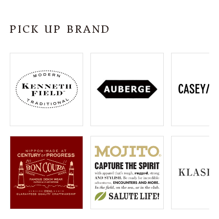
SHOP
PICK UP BRAND
INFORMATION
ご利用ガイド
プライバシーポリシー
特定商取引法について
お問い合わせ
OFFICIAL WEB SITE
ACCOUNT MENU
ようこそ ゲスト 様
meeting_room
person
ログイン
会員登録