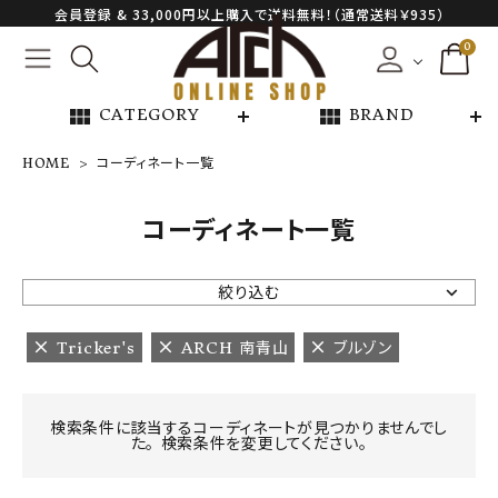
会員登録 & 33,000円以上購入で送料無料！（通常送料￥935）
0
view_module
view_module
CATEGORY
BRAND
HOME
コーディネート一覧
NEW ARRIVAL
コーディネート一覧
ARCH EXCLUSIVE
絞り込む
BRAND
Tricker's
ARCH 南青山
ブルゾン
CATEGORY
検索条件に該当するコーディネートが見つかりませんでし
た。 検索条件を変更してください。
CONTENTS