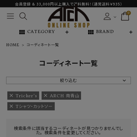
会員登録 & 33,000円以上購入で送料無料！（通常送料￥935）
0
view_module
view_module
CATEGORY
BRAND
HOME
コーディネート一覧
NEW ARRIVAL
コーディネート一覧
ARCH EXCLUSIVE
絞り込む
BRAND
Tricker's
ARCH 南青山
Tシャツ・カットソー
CATEGORY
CONTENTS
検索条件に該当するコーディネートが見つかりませんでし
た。 検索条件を変更してください。