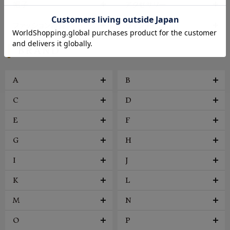
帽子
アクセサリー
ファッション雑貨
ヴィンテージ
BRAND
A
B
C
D
E
F
G
H
I
J
K
L
M
N
O
P