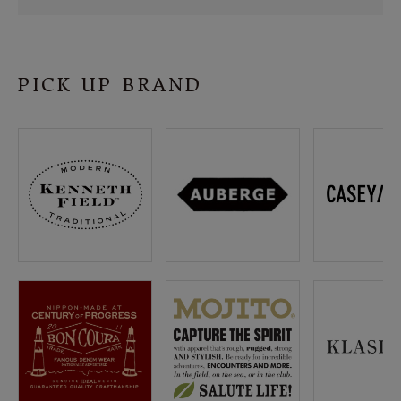
SHOP
INFORMATION
PICK UP BRAND
ご利用ガイド
プライバシーポリシー
特定商取引法について
お問い合わせ
OFFICIAL WEB SITE
ACCOUNT MENU
ようこそ ゲスト 様
meeting_room
person
ログイン
会員登録