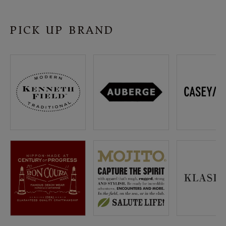
SHOP
PICK UP BRAND
INFORMATION
ご利用ガイド
プライバシーポリシー
特定商取引法について
お問い合わせ
OFFICIAL WEB SITE
ACCOUNT MENU
ようこそ ゲスト 様
meeting_room
person
ログイン
会員登録