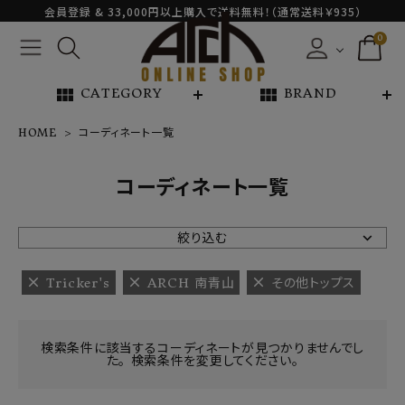
会員登録 & 33,000円以上購入で送料無料！（通常送料￥935）
0
view_module
view_module
CATEGORY
BRAND
HOME
コーディネート一覧
NEW ARRIVAL
コーディネート一覧
ARCH EXCLUSIVE
絞り込む
BRAND
Tricker's
ARCH 南青山
その他トップス
CATEGORY
検索条件に該当するコーディネートが見つかりませんでし
た。 検索条件を変更してください。
CONTENTS