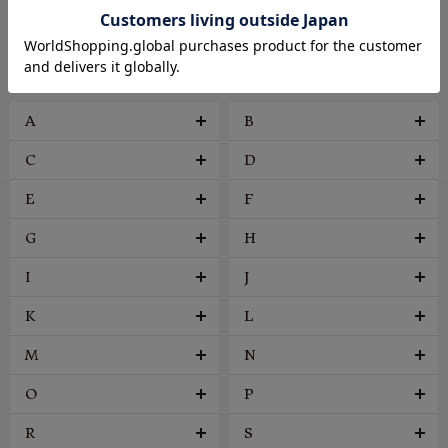
ファッション雑貨
ヴィンテージ
BRAND
A
B
C
D
E
F
G
H
I
J
K
L
M
N
O
P
R
S