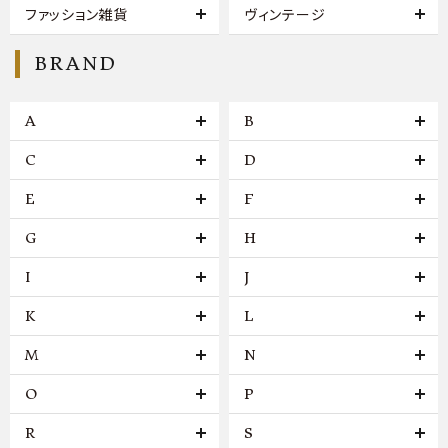
ファッション雑貨
ヴィンテージ
BRAND
A
B
C
D
E
F
G
H
I
J
K
L
M
N
O
P
R
S