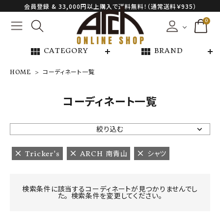
会員登録 & 33,000円以上購入で送料無料！（通常送料￥935）
0
view_module
view_module
CATEGORY
BRAND
HOME
コーディネート一覧
NEW ARRIVAL
コーディネート一覧
ARCH EXCLUSIVE
絞り込む
BRAND
Tricker's
ARCH 南青山
シャツ
CATEGORY
検索条件に該当するコーディネートが見つかりませんでし
た。 検索条件を変更してください。
CONTENTS