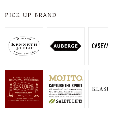
SHOP
PICK UP BRAND
INFORMATION
ご利用ガイド
プライバシーポリシー
特定商取引法について
お問い合わせ
OFFICIAL WEB SITE
ACCOUNT MENU
ようこそ ゲスト 様
meeting_room
person
ログイン
会員登録