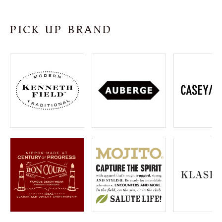
SHOP
PICK UP BRAND
INFORMATION
ご利用ガイド
プライバシーポリシー
特定商取引法について
お問い合わせ
OFFICIAL WEB SITE
ACCOUNT MENU
ようこそ ゲスト 様
meeting_room
person
ログイン
会員登録