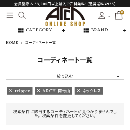
会員登録 & 33,000円以上購入で送料無料！（通常送料￥935）
0
view_module
view_module
CATEGORY
BRAND
HOME
コーディネート一覧
NEW ARRIVAL
コーディネート一覧
ARCH EXCLUSIVE
絞り込む
BRAND
trippen
ARCH 南青山
ネックレス
CATEGORY
検索条件に該当するコーディネートが見つかりませんでし
た。 検索条件を変更してください。
CONTENTS