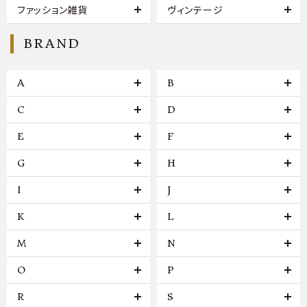
ファッション雑貨
ヴィンテージ
BRAND
A
B
C
D
E
F
G
H
I
J
K
L
M
N
O
P
R
S