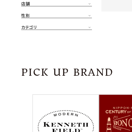
店舗
CONTENTS
ア
性別
SHOP
カテゴリ
INFORMATION
アナ
ご利用ガイド
プライバシーポリシー
PICK UP BRAND
特定商取引法について
お問い合わせ
OFFICIAL WEB SITE
ACCOUNT MENU
ようこそ ゲスト 様
meeting_room
person
ログイン
会員登録