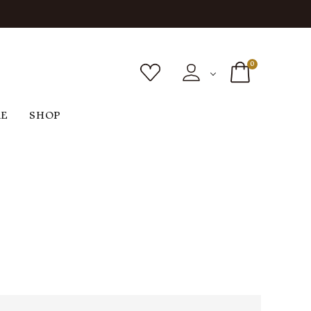
0
RE
SHOP
ボトムス
シューズ
バッグ
F
G
H
I
ヴィンテージ
O
P
R
S