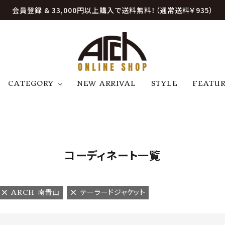
会員登録 & 33,000円以上購入で送料無料！（通常送料￥935）
CATEGORY
NEW ARRIVAL
STYLE
FEATU
アウター
ジャケット
トップス
B
C
D
E
帽子
アクセサリー
ファッション雑貨
K
L
M
N
コーディネート一覧
U
W
etc
ARCH 南青山
テーラードジャケット