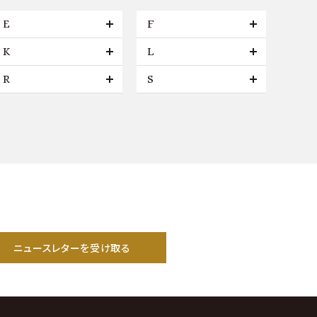
E
F
K
L
R
S
ニュースレターを受け取る