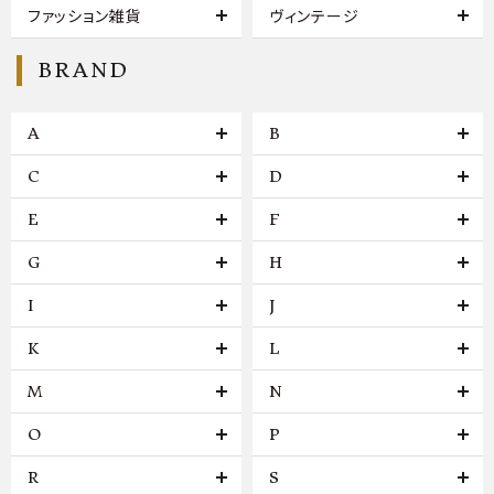
ファッション雑貨
ヴィンテージ
BRAND
A
B
C
D
E
F
G
H
I
J
K
L
M
N
O
P
R
S