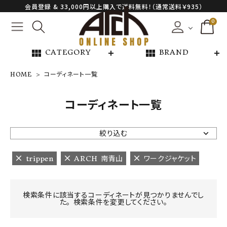
会員登録 & 33,000円以上購入で送料無料！（通常送料￥935）
0
view_module
view_module
CATEGORY
BRAND
HOME
コーディネート一覧
NEW ARRIVAL
コーディネート一覧
ARCH EXCLUSIVE
絞り込む
BRAND
trippen
ARCH 南青山
ワークジャケット
CATEGORY
検索条件に該当するコーディネートが見つかりませんでし
た。 検索条件を変更してください。
CONTENTS