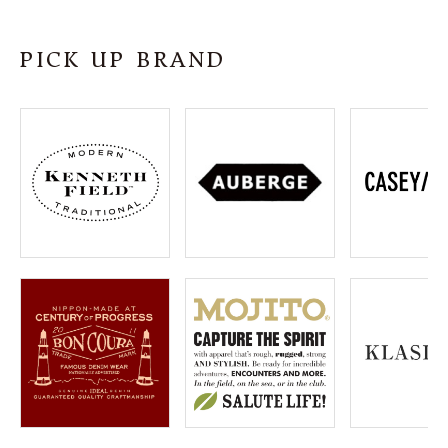
SHOP
PICK UP BRAND
INFORMATION
ご利用ガイド
プライバシーポリシー
特定商取引法について
お問い合わせ
OFFICIAL WEB SITE
ACCOUNT MENU
ようこそ ゲスト 様
meeting_room
person
ログイン
会員登録