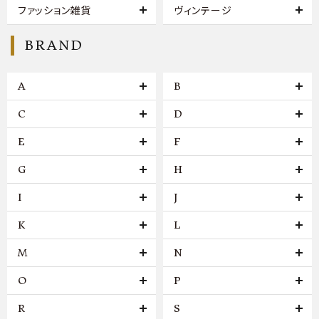
ファッション雑貨
ヴィンテージ
BRAND
A
B
C
D
E
F
G
H
I
J
K
L
M
N
O
P
R
S