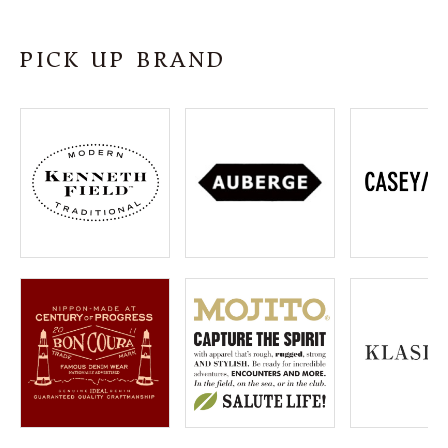
SHOP
PICK UP BRAND
INFORMATION
ご利用ガイド
プライバシーポリシー
特定商取引法について
お問い合わせ
OFFICIAL WEB SITE
ACCOUNT MENU
ようこそ ゲスト 様
meeting_room
person
ログイン
会員登録