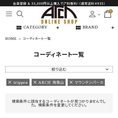
会員登録 & 33,000円以上購入で送料無料！（通常送料￥935）
0
view_module
view_module
CATEGORY
BRAND
HOME
コーディネート一覧
NEW ARRIVAL
コーディネート一覧
ARCH EXCLUSIVE
絞り込む
BRAND
trippen
ARCH 南青山
マウンテンパーカ
CATEGORY
検索条件に該当するコーディネートが見つかりませんでし
た。 検索条件を変更してください。
CONTENTS