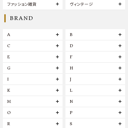
ファッション雑貨
ヴィンテージ
BRAND
A
B
C
D
E
F
G
H
I
J
K
L
M
N
O
P
R
S