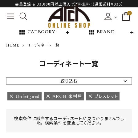
会員登録 & 33,000円以上購入で送料無料！（通常送料￥935）
0
view_module
view_module
CATEGORY
BRAND
HOME
コーディネート一覧
NEW ARRIVAL
コーディネート一覧
ARCH EXCLUSIVE
絞り込む
BRAND
Unfeigned
ARCH 米村屋
ブレスレット
CATEGORY
検索条件に該当するコーディネートが見つかりませんでし
た。 検索条件を変更してください。
CONTENTS