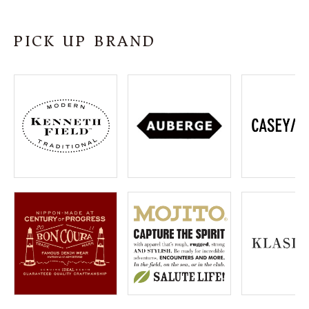
SHOP
PICK UP BRAND
INFORMATION
ご利用ガイド
プライバシーポリシー
特定商取引法について
お問い合わせ
OFFICIAL WEB SITE
ACCOUNT MENU
ようこそ ゲスト 様
meeting_room
person
ログイン
会員登録