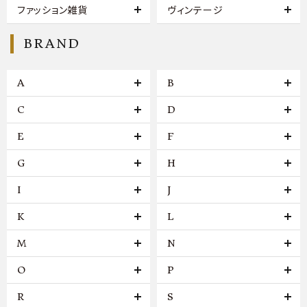
ファッション雑貨
ヴィンテージ
BRAND
A
B
C
D
E
F
G
H
I
J
K
L
M
N
O
P
R
S