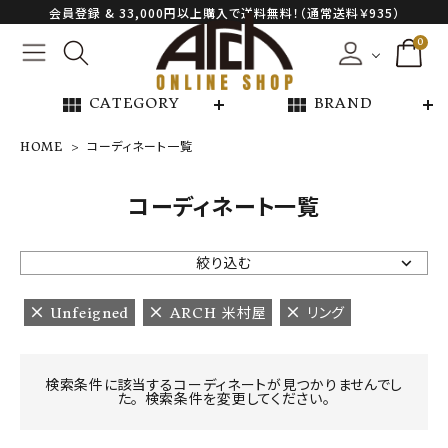
会員登録 & 33,000円以上購入で送料無料！（通常送料￥935）
0
view_module
view_module
CATEGORY
BRAND
HOME
コーディネート一覧
NEW ARRIVAL
コーディネート一覧
ARCH EXCLUSIVE
絞り込む
BRAND
Unfeigned
ARCH 米村屋
リング
CATEGORY
検索条件に該当するコーディネートが見つかりませんでし
た。 検索条件を変更してください。
CONTENTS