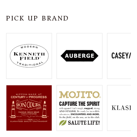
SHOP
PICK UP BRAND
INFORMATION
ご利用ガイド
プライバシーポリシー
特定商取引法について
お問い合わせ
OFFICIAL WEB SITE
ACCOUNT MENU
ようこそ ゲスト 様
meeting_room
person
ログイン
会員登録