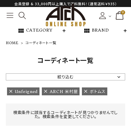
会員登録 & 33,000円以上購入で送料無料！（通常送料￥935）
0
view_module
view_module
CATEGORY
BRAND
HOME
コーディネート一覧
NEW ARRIVAL
コーディネート一覧
ARCH EXCLUSIVE
絞り込む
BRAND
Unfeigned
ARCH 米村屋
ボトムス
CATEGORY
検索条件に該当するコーディネートが見つかりませんでし
た。 検索条件を変更してください。
CONTENTS