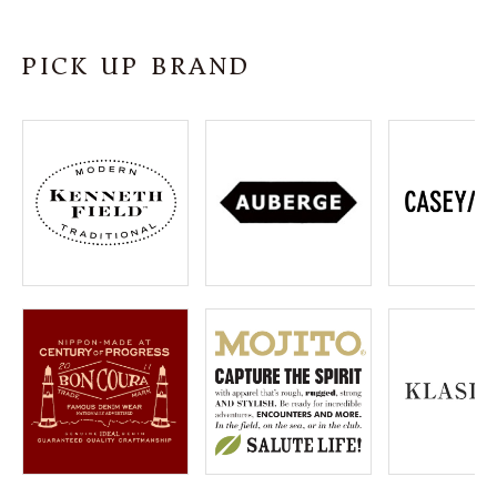
SHOP
PICK UP BRAND
INFORMATION
ご利用ガイド
プライバシーポリシー
特定商取引法について
お問い合わせ
OFFICIAL WEB SITE
ACCOUNT MENU
ようこそ ゲスト 様
meeting_room
person
ログイン
会員登録