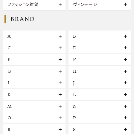
ファッション雑貨
ヴィンテージ
BRAND
A
B
C
D
E
F
G
H
I
J
K
L
M
N
O
P
R
S