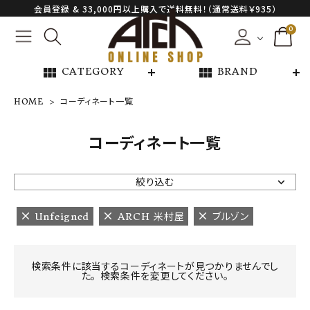
会員登録 & 33,000円以上購入で送料無料！（通常送料￥935）
0
view_module
view_module
CATEGORY
BRAND
HOME
コーディネート一覧
NEW ARRIVAL
コーディネート一覧
ARCH EXCLUSIVE
絞り込む
BRAND
Unfeigned
ARCH 米村屋
ブルゾン
CATEGORY
検索条件に該当するコーディネートが見つかりませんでし
た。 検索条件を変更してください。
CONTENTS