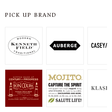
SHOP
PICK UP BRAND
INFORMATION
ご利用ガイド
プライバシーポリシー
特定商取引法について
お問い合わせ
OFFICIAL WEB SITE
ACCOUNT MENU
ようこそ ゲスト 様
meeting_room
person
ログイン
会員登録