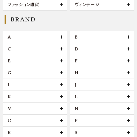
ファッション雑貨
ヴィンテージ
BRAND
A
B
C
D
E
F
G
H
I
J
K
L
M
N
O
P
R
S