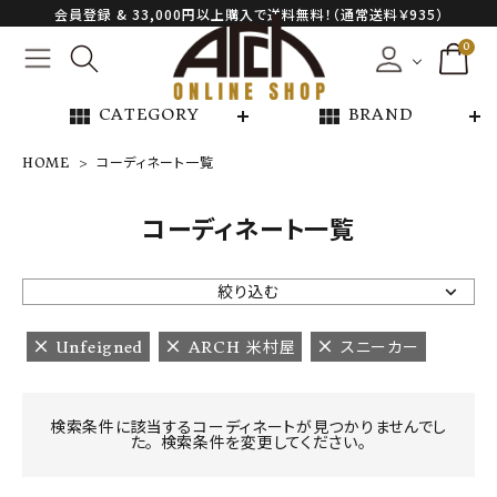
会員登録 & 33,000円以上購入で送料無料！（通常送料￥935）
0
view_module
view_module
CATEGORY
BRAND
HOME
コーディネート一覧
NEW ARRIVAL
コーディネート一覧
ARCH EXCLUSIVE
絞り込む
BRAND
Unfeigned
ARCH 米村屋
スニーカー
CATEGORY
検索条件に該当するコーディネートが見つかりませんでし
た。 検索条件を変更してください。
CONTENTS