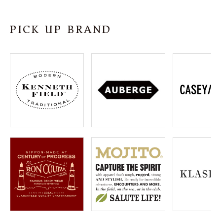
SHOP
PICK UP BRAND
INFORMATION
ご利用ガイド
プライバシーポリシー
特定商取引法について
お問い合わせ
OFFICIAL WEB SITE
ACCOUNT MENU
ようこそ ゲスト 様
meeting_room
person
ログイン
会員登録