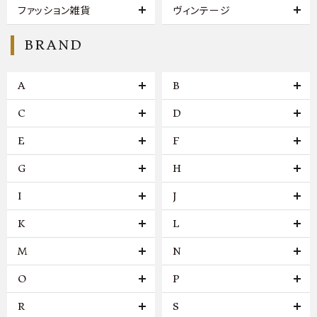
ファッション雑貨
ヴィンテージ
BRAND
A
B
C
D
E
F
G
H
I
J
K
L
M
N
O
P
R
S