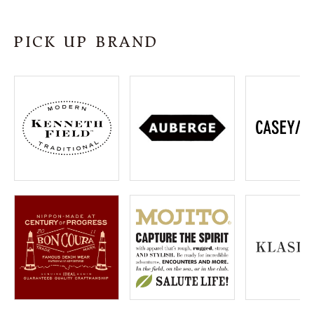
SHOP
PICK UP BRAND
INFORMATION
ご利用ガイド
プライバシーポリシー
特定商取引法について
お問い合わせ
OFFICIAL WEB SITE
ACCOUNT MENU
ようこそ ゲスト 様
meeting_room
person
ログイン
会員登録