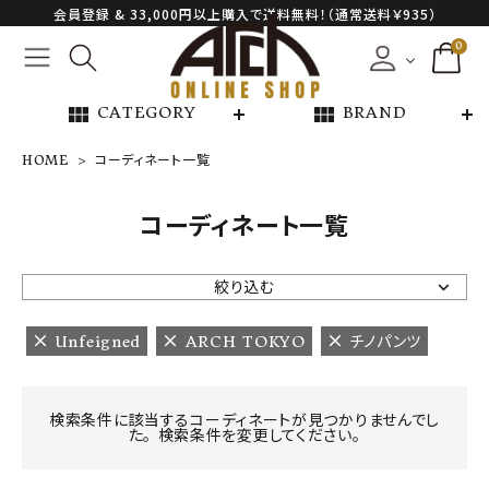
会員登録 & 33,000円以上購入で送料無料！（通常送料￥935）
0
view_module
view_module
CATEGORY
BRAND
HOME
コーディネート一覧
NEW ARRIVAL
コーディネート一覧
ARCH EXCLUSIVE
絞り込む
BRAND
Unfeigned
ARCH TOKYO
チノパンツ
CATEGORY
検索条件に該当するコーディネートが見つかりませんでし
た。 検索条件を変更してください。
CONTENTS