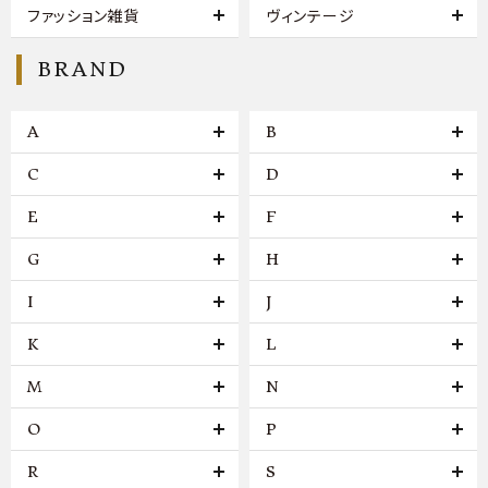
ファッション雑貨
ヴィンテージ
BRAND
A
B
C
D
E
F
G
H
I
J
K
L
M
N
O
P
R
S