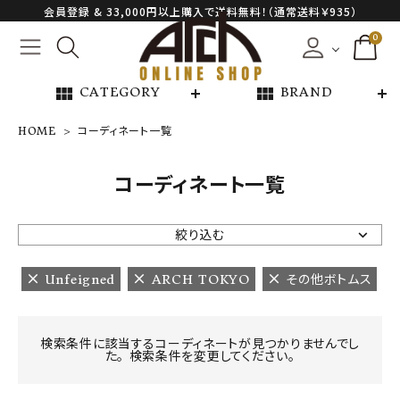
会員登録 & 33,000円以上購入で送料無料！（通常送料￥935）
0
view_module
view_module
CATEGORY
BRAND
HOME
コーディネート一覧
NEW ARRIVAL
コーディネート一覧
ARCH EXCLUSIVE
絞り込む
BRAND
Unfeigned
ARCH TOKYO
その他ボトムス
CATEGORY
検索条件に該当するコーディネートが見つかりませんでし
た。 検索条件を変更してください。
CONTENTS