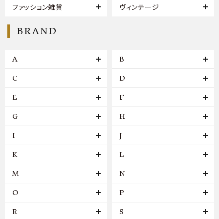
ファッション雑貨
ヴィンテージ
BRAND
A
B
C
D
E
F
G
H
I
J
K
L
M
N
O
P
R
S