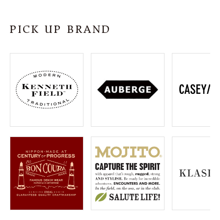
SHOP
PICK UP BRAND
INFORMATION
ご利用ガイド
プライバシーポリシー
特定商取引法について
お問い合わせ
OFFICIAL WEB SITE
ACCOUNT MENU
ようこそ ゲスト 様
meeting_room
person
ログイン
会員登録